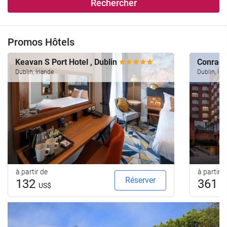
Rechercher
Promos Hôtels
Keavan S Port Hotel , Dublin
Conrad 
Dublin, Irlande
Dublin, Irl
à partir de
à partir d
Réserver
132
361
US$
U