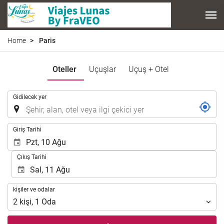
Home
Paris
Oteller
Uçuşlar
Uçuş + Otel
.
Gidilecek yer
.
Giriş Tarihi
Çıkış Tarihi
kişiler
kişiler ve odalar
ve
2
kişi
,
1
Oda
odalar