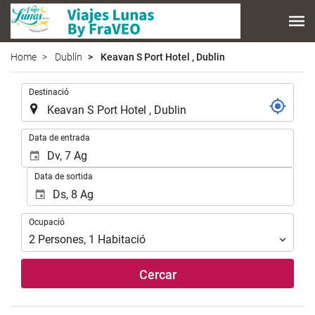
Home
Dublín
Keavan S Port Hotel , Dublin
.
Destinació
.
Data de entrada
Data de sortida
Ocupació
Ocupació
2
Persones
,
1
Habitació
Cercar