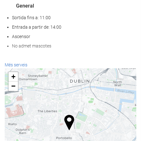
General
Sortida fins a: 11:00
Entrada a partir de: 14:00
Ascensor
No admet mascotes
Serveis de recepci?
Més serveis
Recepció 24 hores
+
Guardaequipatges
−
Menjar i beguda
Restaurant a la carta
Bar
Internet