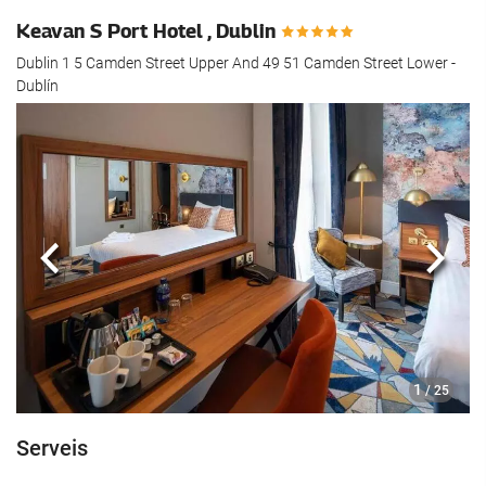
Keavan S Port Hotel , Dublin
Dublin 1 5 Camden Street Upper And 49 51 Camden Street Lower -
Dublín
Anterior
Segü
1
/ 25
Serveis