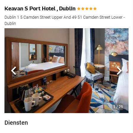
Keavan S Port Hotel , Dublin
Dublin 1 5 Camden Street Upper And 49 51 Camden Street Lower -
Dublin
Vorige
Volg
1
/ 25
Diensten