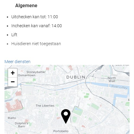
Algemene
Uitchecken kan tot: 11:00
Inchecken kan vanaf: 14:00
Lift
Huisdieren niet toegestaan
Receptiediensten
Meer diensten
24-uursreceptie
+
Bagageopslag
−
Eten en drinken
À-la-carterestaurant
Bar
Internet