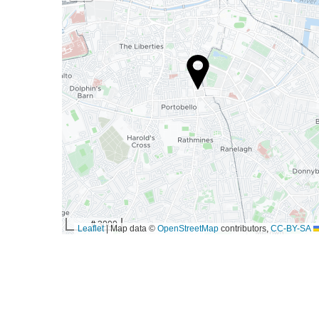
3000 ft
|
Map data ©
OpenStreetMap
contributors,
CC-BY-SA
Leaflet