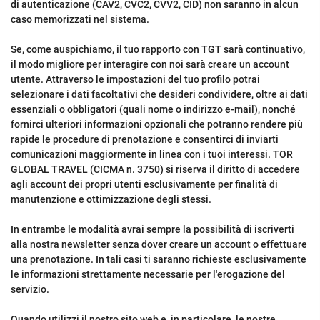
di autenticazione (CAV2, CVC2, CVV2, CID) non saranno in alcun
caso memorizzati nel sistema.
Se, come auspichiamo, il tuo rapporto con TGT sarà continuativo,
il modo migliore per interagire con noi sarà creare un account
utente. Attraverso le impostazioni del tuo profilo potrai
selezionare i dati facoltativi che desideri condividere, oltre ai dati
essenziali o obbligatori (quali nome o indirizzo e-mail), nonché
fornirci ulteriori informazioni opzionali che potranno rendere più
rapide le procedure di prenotazione e consentirci di inviarti
comunicazioni maggiormente in linea con i tuoi interessi. TOR
GLOBAL TRAVEL (CICMA n. 3750) si riserva il diritto di accedere
agli account dei propri utenti esclusivamente per finalità di
manutenzione e ottimizzazione degli stessi.
In entrambe le modalità avrai sempre la possibilità di iscriverti
alla nostra newsletter senza dover creare un account o effettuare
una prenotazione. In tali casi ti saranno richieste esclusivamente
le informazioni strettamente necessarie per l'erogazione del
servizio.
Quando utilizzi il nostro sito web e, in particolare, le nostre