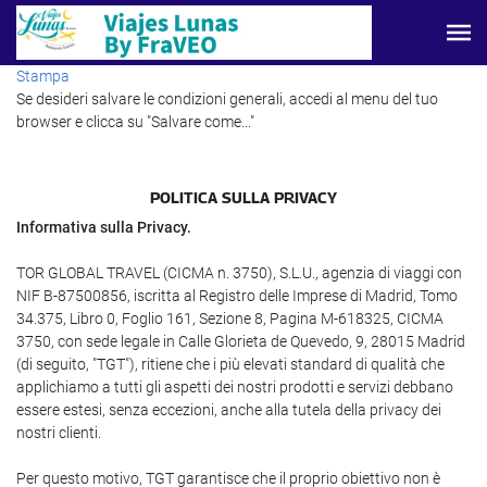
Stampa
Se desideri salvare le condizioni generali, accedi al menu del tuo
browser e clicca su "Salvare come..."
POLITICA SULLA PRIVACY
Informativa sulla Privacy.
TOR GLOBAL TRAVEL (CICMA n. 3750), S.L.U., agenzia di viaggi con
NIF B-87500856, iscritta al Registro delle Imprese di Madrid, Tomo
34.375, Libro 0, Foglio 161, Sezione 8, Pagina M-618325, CICMA
3750, con sede legale in Calle Glorieta de Quevedo, 9, 28015 Madrid
(di seguito, "TGT"), ritiene che i più elevati standard di qualità che
applichiamo a tutti gli aspetti dei nostri prodotti e servizi debbano
essere estesi, senza eccezioni, anche alla tutela della privacy dei
nostri clienti.
Per questo motivo, TGT garantisce che il proprio obiettivo non è