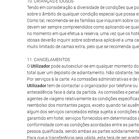
10. CRIANÇAS E IDOSOS
Tendo em consideração a diversidade de condições que pos
sobre o âmbito de qualquer condição especial que possa ex
Como tal, recomenda-se às famílias que inquiram sobre co
devem ser sempre compreendidos como aplicando-se quando 
no momento em que efetua a reserva, uma vez que os hotéi
idosas deverão inquirir sobre sobretaxa aplicável a uma c
muito limitado de camas extra, pelo que se recomenda que
11. CANCELAMENTOS
O
Utilizador
pode autoexcluir-se em qualquer momento dos s
total quer um depósito de adiantamento. Não obstante, t
Por serviços à la carte: As comissões administrativas e d
Utilizador
tem de contactar o organizador por telefone ou 
antecedência face à data da partida. As comissões e pena
agentes de viagens relativamente às condições específic
reembolso dos montantes pagos, exceto quando tal ausênci
algum dos serviços cancelados esteja sujeita a condições 
garantido em hotel, serviços fornecidos em determinados 
conformidade com as condições acordadas entre as partes
pessoa qualificada, sendo ambas as partes solidariament
Para que a transferência seja válida, esta terá de ser ac