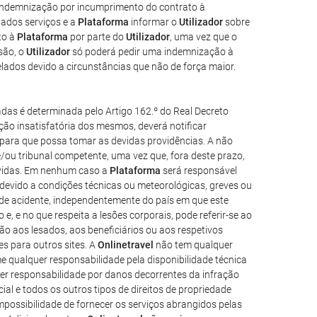
 indemnização por incumprimento do contrato à
nados serviços e a
Plataforma
informar o
Utilizador
sobre
to à
Plataforma
por parte do
Utilizador
, uma vez que o
são, o
Utilizador
só poderá pedir uma indemnização à
lados devido a circunstâncias que não de força maior.
das é determinada pelo Artigo 162.º do Real Decreto
ão insatisfatória dos mesmos, deverá notificar
e para que possa tomar as devidas providências. A não
/ou tribunal competente, uma vez que, fora deste prazo,
lvidas. Em nenhum caso a
Plataforma
será responsável
devido a condições técnicas ou meteorológicas, greves ou
 de acidente, independentemente do país em que este
e, e no que respeita a lesões corporais, pode referir-se ao
o aos lesados, aos beneficiários ou aos respetivos
es para outros sites. A
Onlinetravel
não tem qualquer
 qualquer responsabilidade pela disponibilidade técnica
r responsabilidade por danos decorrentes da infração
ial e todos os outros tipos de direitos de propriedade
possibilidade de fornecer os serviços abrangidos pelas