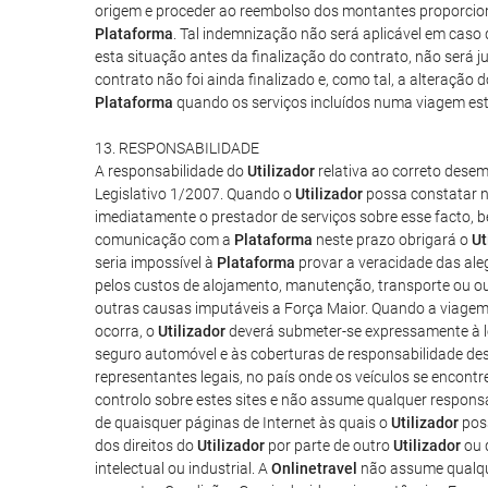
origem e proceder ao reembolso dos montantes proporcion
Plataforma
. Tal indemnização não será aplicável em caso 
esta situação antes da finalização do contrato, não será
contrato não foi ainda finalizado e, como tal, a alteraçã
Plataforma
quando os serviços incluídos numa viagem esti
13. RESPONSABILIDADE
A responsabilidade do
Utilizador
relativa ao correto dese
Legislativo 1/2007. Quando o
Utilizador
possa constatar na
imediatamente o prestador de serviços sobre esse facto, 
comunicação com a
Plataforma
neste prazo obrigará o
Ut
seria impossível à
Plataforma
provar a veracidade das ale
pelos custos de alojamento, manutenção, transporte ou ou
outras causas imputáveis a Força Maior. Quando a viagem 
ocorra, o
Utilizador
deverá submeter-se expressamente à legi
seguro automóvel e às coberturas de responsabilidade des
representantes legais, no país onde os veículos se encontre
controlo sobre estes sites e não assume qualquer respon
de quaisquer páginas de Internet às quais o
Utilizador
poss
dos direitos do
Utilizador
por parte de outro
Utilizador
ou d
intelectual ou industrial. A
Onlinetravel
não assume qualque