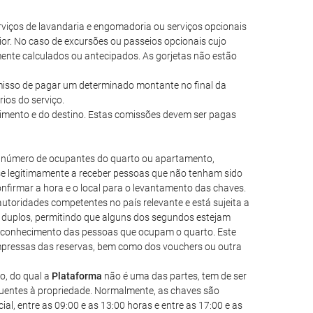
 serviços de lavandaria e engomadoria ou serviços opcionais
ior. No caso de excursões ou passeios opcionais cujo
mente calculados ou antecipados. As gorjetas não estão
romisso de pagar um determinado montante no final da
ios do serviço.
cimento e do destino. Estas comissões devem ser pagas
 o número de ocupantes do quarto ou apartamento,
e legitimamente a receber pessoas que não tenham sido
nfirmar a hora e o local para o levantamento das chaves.
autoridades competentes no país relevante e está sujeita a
ou duplos, permitindo que alguns dos segundos estejam
o conhecimento das pessoas que ocupam o quarto. Este
 impressas das reservas, bem como dos vouchers ou outra
o, do qual a
Plataforma
não é uma das partes, tem de ser
equentes à propriedade. Normalmente, as chaves são
l, entre as 09:00 e as 13:00 horas e entre as 17:00 e as