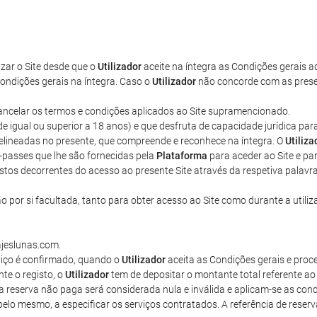
lizar o Site desde que o
Utilizador
aceite na íntegra as Condições gerais aq
ondições gerais na íntegra. Caso o
Utilizador
não concorde com as present
u cancelar os termos e condições aplicados ao Site supramencionado.
ade igual ou superior a 18 anos) e que desfruta de capacidade jurídica pa
delineadas no presente, que compreende e reconhece na íntegra. O
Utiliza
-passes que lhe são fornecidas pela
Plataforma
para aceder ao Site e par
tos decorrentes do acesso ao presente Site através da respetiva palavr
 por si facultada, tanto para obter acesso ao Site como durante a utili
ajeslunas.com.
iço é confirmado, quando o
Utilizador
aceita as Condições gerais e pro
nte o registo, o
Utilizador
tem de depositar o montante total referente a
 reserva não paga será considerada nula e inválida e aplicam-se as con
pelo mesmo, a especificar os serviços contratados. A referência de reserv