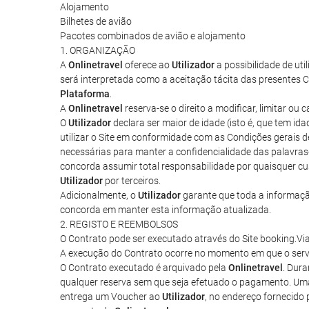
Alojamento
Bilhetes de avião
Pacotes combinados de avião e alojamento
1. ORGANIZAÇÃO
A
Onlinetravel
oferece ao
Utilizador
a possibilidade de uti
será interpretada como a aceitação tácita das presentes C
Plataforma
.
A
Onlinetravel
reserva-se o direito a modificar, limitar o
O
Utilizador
declara ser maior de idade (isto é, que tem id
utilizar o Site em conformidade com as Condições gerais 
necessárias para manter a confidencialidade das palavras
concorda assumir total responsabilidade por quaisquer cus
Utilizador
por terceiros.
Adicionalmente, o
Utilizador
garante que toda a informação
concorda em manter esta informação atualizada.
2. REGISTO E REEMBOLSOS
O Contrato pode ser executado através do Site booking.Vi
A execução do Contrato ocorre no momento em que o serv
O Contrato executado é arquivado pela
Onlinetravel
. Dura
qualquer reserva sem que seja efetuado o pagamento. Uma
entrega um Voucher ao
Utilizador
, no endereço fornecido 