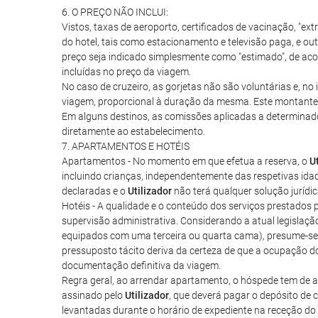
6. O PREÇO NÃO INCLUI:
Vistos, taxas de aeroporto, certificados de vacinação, "ext
do hotel, tais como estacionamento e televisão paga, e ou
preço seja indicado simplesmente como "estimado", de acor
incluídas no preço da viagem.
No caso de cruzeiro, as gorjetas não são voluntárias e, n
viagem, proporcional à duração da mesma. Este montante, q
Em alguns destinos, as comissões aplicadas a determinado
diretamente ao estabelecimento.
7. APARTAMENTOS E HOTÉIS
Apartamentos - No momento em que efetua a reserva, o
U
incluindo crianças, independentemente das respetivas ida
declaradas e o
Utilizador
não terá qualquer solução jurídi
Hotéis - A qualidade e o conteúdo dos serviços prestados p
supervisão administrativa. Considerando a atual legislaçã
equipados com uma terceira ou quarta cama), presume-se 
pressuposto tácito deriva da certeza de que a ocupação d
documentação definitiva da viagem.
Regra geral, ao arrendar apartamento, o hóspede tem de ass
assinado pelo
Utilizador
, que deverá pagar o depósito de
levantadas durante o horário de expediente na receção do 