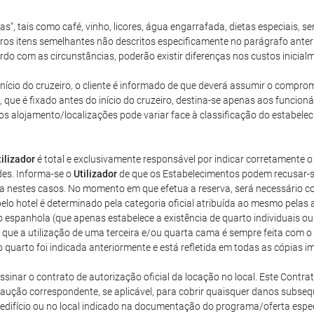
ras", tais como café, vinho, licores, água engarrafada, dietas especiais,
tros itens semelhantes não descritos especificamente no parágrafo anter
do com as circunstâncias, poderão existir diferenças nos custos inicial
o início do cruzeiro, o cliente é informado de que deverá assumir o comp
ue é fixado antes do início do cruzeiro, destina-se apenas aos funcionár
s alojamento/localizações pode variar face à classificação do estabele
tilizador
é total e exclusivamente responsável por indicar corretamente
des. Informa-se o
Utilizador
de que os Estabelecimentos podem recusar-s
ca nestes casos. No momento em que efetua a reserva, será necessário co
elo hotel é determinado pela categoria oficial atribuída ao mesmo pelas 
o espanhola (que apenas estabelece a existência de quarto individuais 
que a utilização de uma terceira e/ou quarta cama é sempre feita com 
o quarto foi indicada anteriormente e está refletida em todas as cópias
inar o contrato de autorização oficial da locação no local. Este Contrat
 caução correspondente, se aplicável, para cobrir quaisquer danos subs
edifício ou no local indicado na documentação do programa/oferta especia