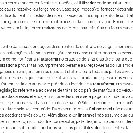
ais correspondentes. Nestas situações, o
Utilizador
pode solicitar uma
de causa razoável ou força maior. Caso seja impossível fornecer determi
 justificado nenhum pedido de indemnização por incumprimento de contra
o do programa insere-se no normal processo da sua negociação. Em conclu
verem em falta, forem realizados de forma insatisfatória ou forem cance
mpenho das suas obrigações decorrentes do contrato de viagens combina
s instalações a falha na execução dos serviços contratados ou a execuç
bem como notificar a
Plataforma
no prazo de dois (2) dias úteis, para qu
ilizador
a provar tal incumprimento perante a Direção-Geral do Turismo e
gações ou chegar a uma solução satisfatória para todas as partes envo
tras despesas que resultem de atrasos na partida ou regresso dos voos 
for realizada em autocarro próprio ou locado pela
Plataforma
, em caso
slação referente a acidentes de trânsito do país de matrícula do veículo 
tinadas a esses efeitos, em virtude das quais será paga uma indemnizaçã
m registados e na divisa oficia desse país. O Site pode conter hiperligaçõ
sabilidade pelo seu conteúdo. Da mesma forma, a
Onlinetravel
não assume
a aceder através do Site. Além disso, a
Onlinetravel
não assume qualque
e um terceiro, incluindo direitos de autor, patentes, informação confidenc
r responsabilidade por danos sofridos pelo
Utilizador
decorrentes da im