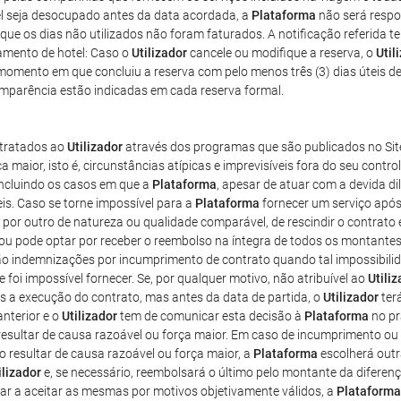
tel seja desocupado antes da data acordada, a
Plataforma
não será respo
r que os dias não utilizados não foram faturados. A notificação referida t
lamento de hotel: Caso o
Utilizador
cancele ou modifique a reserva, o
Util
 momento em que concluiu a reserva com pelo menos três (3) dias úteis 
omparência estão indicadas em cada reserva formal.
ntratados ao
Utilizador
através dos programas que são publicados no Sit
a maior, isto é, circunstâncias atípicas e imprevisíveis fora do seu con
incluindo os casos em que a
Plataforma
, apesar de atuar com a devida di
s. Caso se torne impossível para a
Plataforma
fornecer um serviço após
iço por outro de natureza ou qualidade comparável, de rescindir o contrat
 ou pode optar por receber o reembolso na íntegra de todos os montante
irão indemnizações por incumprimento de contrato quando tal impossibili
 foi impossível fornecer. Se, por qualquer motivo, não atribuível ao
Utili
 a execução do contrato, mas antes da data de partida, o
Utilizador
ter
nterior e o
Utilizador
tem de comunicar esta decisão à
Plataforma
no pr
sultar de causa razoável ou força maior. Em caso de incumprimento ou 
o resultar de causa razoável ou força maior, a
Plataforma
escolherá outr
ilizador
e, se necessário, reembolsará o último pelo montante da diferenç
ar a aceitar as mesmas por motivos objetivamente válidos, a
Plataforma