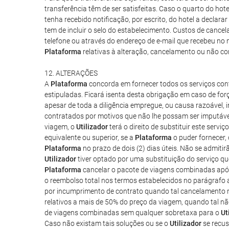
transferência têm de ser satisfeitas. Caso o quarto do ho
tenha recebido notificação, por escrito, do hotel a declara
tem de incluir o selo do estabelecimento. Custos de cance
telefone ou através do endereço de e-mail que recebeu no
Plataforma
relativas à alteração, cancelamento ou não c
12. ALTERAÇÕES
A
Plataforma
concorda em fornecer todos os serviços co
estipuladas. Ficará isenta desta obrigação em caso de forç
apesar de toda a diligência empregue, ou causa razoável, 
contratados por motivos que não lhe possam ser imputávei
viagem, o
Utilizador
terá o direito de substituir este serv
equivalente ou superior, se a
Plataforma
o puder fornecer,
Plataforma
no prazo de dois (2) dias úteis. Não se admit
Utilizador
tiver optado por uma substituição do serviço que
Plataforma
cancelar o pacote de viagens combinadas após
o reembolso total nos termos estabelecidos no parágrafo a
por incumprimento de contrato quando tal cancelamento re
relativos a mais de 50% do preço da viagem, quando tal nã
de viagens combinadas sem qualquer sobretaxa para o
Ut
Caso não existam tais soluções ou se o
Utilizador
se recus