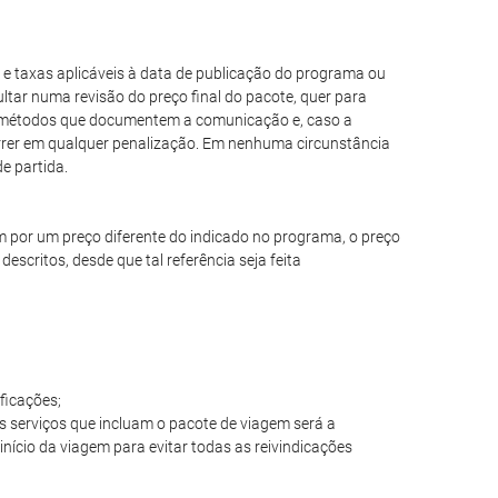
 e taxas aplicáveis à data de publicação do programa ou
ar numa revisão do preço final do pacote, quer para
ros métodos que documentem a comunicação e, caso a
orrer em qualquer penalização. Em nenhuma circunstância
e partida.
m por um preço diferente do indicado no programa, o preço
escritos, desde que tal referência seja feita
ficações;
os serviços que incluam o pacote de viagem será a
início da viagem para evitar todas as reivindicações