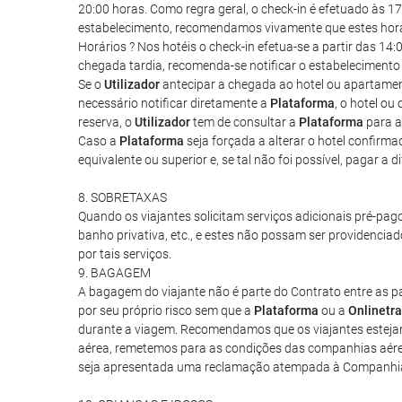
20:00 horas. Como regra geral, o check-in é efetuado às 17
estabelecimento, recomendamos vivamente que estes horári
Horários ? Nos hotéis o check-in efetua-se a partir das 1
chegada tardia, recomenda-se notificar o estabelecimento 
Se o
Utilizador
antecipar a chegada ao hotel ou apartament
necessário notificar diretamente a
Plataforma
, o hotel o
reserva, o
Utilizador
tem de consultar a
Plataforma
para a
Caso a
Plataforma
seja forçada a alterar o hotel confirma
equivalente ou superior e, se tal não foi possível, pagar a
8. SOBRETAXAS
Quando os viajantes solicitam serviços adicionais pré-pa
banho privativa, etc., e estes não possam ser providenciad
por tais serviços.
9. BAGAGEM
A bagagem do viajante não é parte do Contrato entre as par
por seu próprio risco sem que a
Plataforma
ou a
Onlinetra
durante a viagem. Recomendamos que os viajantes esteja
aérea, remetemos para as condições das companhias aérea
seja apresentada uma reclamação atempada à Companhia