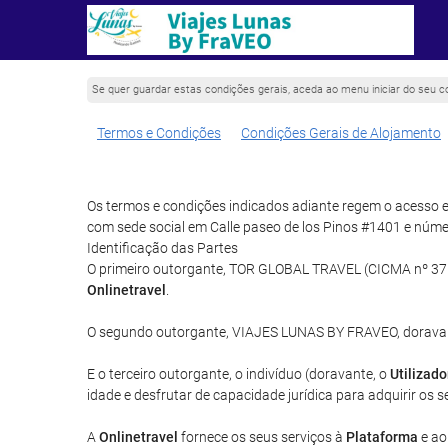
Se quer guardar estas condições gerais, aceda ao menu iniciar do seu c
Termos e Condições
Condições Gerais de Alojamento
Os termos e condições indicados adiante regem o acesso e
com sede social em Calle paseo de los Pinos #1401 e núm
Identificação das Partes
O primeiro outorgante, TOR GLOBAL TRAVEL (CICMA nº 3750
Onlinetravel
.
O segundo outorgante, VIAJES LUNAS BY FRAVEO, dorava
E o terceiro outorgante, o indivíduo (doravante, o
Utilizado
idade e desfrutar de capacidade jurídica para adquirir os s
A
Onlinetravel
fornece os seus serviços à
Plataforma
e a