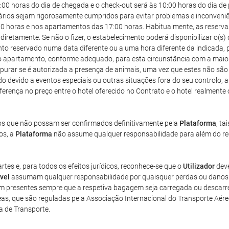
:00 horas do dia de chegada e o check-out será às 10:00 horas do dia de 
os sejam rigorosamente cumpridos para evitar problemas e inconveniênci
4:00 horas e nos apartamentos das 17:00 horas. Habitualmente, as reser
diretamente. Se não o fizer, o estabelecimento poderá disponibilizar o(s
o reservado numa data diferente ou a uma hora diferente da indicada, p
u o apartamento, conforme adequado, para esta circunstância com a maio
purar se é autorizada a presença de animais, uma vez que estes não sã
do devido a eventos especiais ou outras situações fora do seu controlo, a 
 diferença no preço entre o hotel oferecido no Contrato e o hotel realment
gos que não possam ser confirmados definitivamente pela
Plataforma
, ta
os, a
Plataforma
não assume qualquer responsabilidade para além do ree
tes e, para todos os efeitos jurídicos, reconhece-se que o
Utilizador
deve
vel
assumam qualquer responsabilidade por quaisquer perdas ou danos 
m presentes sempre que a respetiva bagagem seja carregada ou descarr
s, que são reguladas pela Associação Internacional do Transporte Aére
 de Transporte.