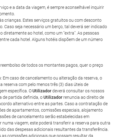
iço e a data da viagem, é sempre aconselhável inquirir
momento.
às crianças. Estes serviços gratuitos ou com desconto
 Caso seja necessário um berço, tal deverá ser indicado
o diretamente ao hotel, como um "extra". As pessoas
r entre cada hotel. Alguns hotéis dispõem de um número
 o reembolso de todos os montantes pagos, quer o preço
as: Em caso de cancelamento ou alteração da reserva, o
 reserva com pelo menos três (3) dias úteis de
gem específica. O
Utilizador
deverá consultar os nossos
 de partida definida, o
Utilizador
renuncia ao direito de
ordo alternativo entre as partes. Caso a contratação de
ações de apartamentos, comissões especiais, alojamento
missões de cancelamento serão estabelecidas em
r numa viagem, este poderá transferir a reserva para outra
cido das despesas adicionais resultantes da transferência.
as as comissões adicionais que possam resultar da