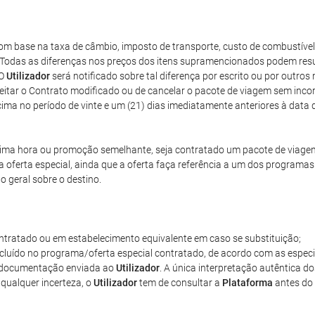
m base na taxa de câmbio, imposto de transporte, custo de combustível
Todas as diferenças nos preços dos itens supramencionados podem result
 O
Utilizador
será notificado sobre tal diferença por escrito ou por out
eitar o Contrato modificado ou de cancelar o pacote de viagem sem inc
ima no período de vinte e um (21) dias imediatamente anteriores à data d
ltima hora ou promoção semelhante, seja contratado um pacote de viage
 oferta especial, ainda que a oferta faça referência a um dos programas d
 geral sobre o destino.
tratado ou em estabelecimento equivalente em caso se substituição;
incluído no programa/oferta especial contratado, de acordo com as especi
na documentação enviada ao
Utilizador
. A única interpretação autêntica d
e qualquer incerteza, o
Utilizador
tem de consultar a
Plataforma
antes do 