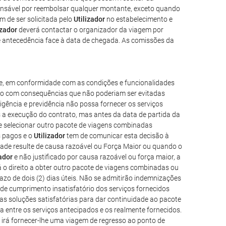
nsável por reembolsar qualquer montante, exceto quando
em de ser solicitada pelo
Utilizador
no estabelecimento e
izador
deverá contactar o organizador da viagem por
de antecedência face à data de chegada. As comissões da
e, em conformidade com as condições e funcionalidades
trolo com consequências que não poderiam ser evitadas
ligência e previdência não possa fornecer os serviços
 a execução do contrato, mas antes da data de partida da
o e selecionar outro pacote de viagens combinadas
s pagos e o
Utilizador
tem de comunicar esta decisão à
dade resulte de causa razoável ou Força Maior ou quando o
zador
e não justificado por causa razoável ou força maior, a
á o direito a obter outro pacote de viagens combinadas ou
azo de dois (2) dias úteis. Não se admitirão indemnizações
de cumprimento insatisfatório dos serviços fornecidos
as soluções satisfatórias para dar continuidade ao pacote
a entre os serviços antecipados e os realmente fornecidos.
irá fornecer-lhe uma viagem de regresso ao ponto de