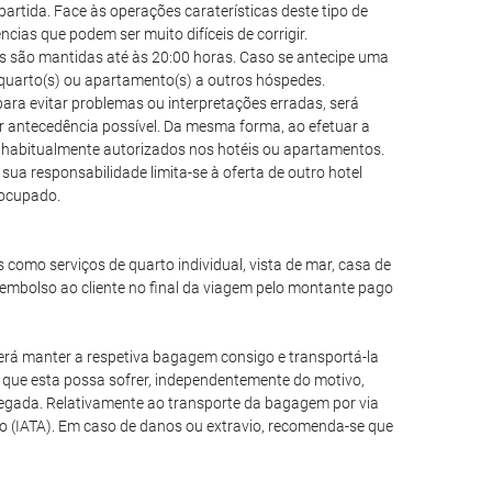
partida. Face às operações caraterísticas deste tipo de
as que podem ser muito difíceis de corrigir.
vas são mantidas até às 20:00 horas. Caso se antecipe uma
) quarto(s) ou apartamento(s) a outros hóspedes.
ara evitar problemas ou interpretações erradas, será
r antecedência possível. Da mesma forma, ao efetuar a
o habitualmente autorizados nos hotéis ou apartamentos.
sua responsabilidade limita-se à oferta de outro hotel
e ocupado.
is como serviços de quarto individual, vista de mar, casa de
mbolso ao cliente no final da viagem pelo montante pago
rá manter a respetiva bagagem consigo e transportá-la
que esta possa sofrer, independentemente do motivo,
egada. Relativamente ao transporte da bagagem por via
o (IATA). Em caso de danos ou extravio, recomenda-se que