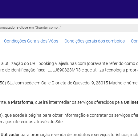
omputador e clique em "Guardar como..."
Condicções Gerais dos Vôos
Condições gerais dos comboios
Con
 a utilização do URL booking.Viajeslunas.com (doravante referido como 
ero de identificação fiscal LULJ890323MR3 e que utiliza tecnologia pr
) SLU com sede em Calle Glorieta de Quevedo, 9, 28015 Madrid e número
nte, a
Plataforma
, que irá intermediar os serviços oferecidos pela
Online
r
), que acede à página para obter informação e contratar os serviços ofe
erviços oferecidos através do Site.
o
Utilizador
para promoção e venda de produtos e serviços turísticos, inclu