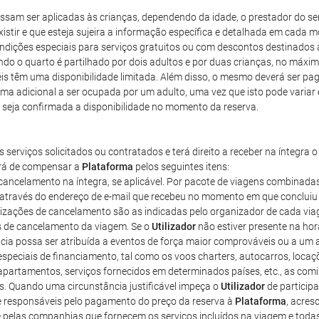
sam ser aplicadas às crianças, dependendo da idade, o prestador do serv
istir e que esteja sujeira a informação específica e detalhada em cada 
ndições especiais para serviços gratuitos ou com descontos destinados 
o quarto é partilhado por dois adultos e por duas crianças, no máximo.
s têm uma disponibilidade limitada. Além disso, o mesmo deverá ser pag
ama adicional a ser ocupada por um adulto, uma vez que isto pode varia
 seja confirmada a disponibilidade no momento da reserva.
erviços solicitados ou contratados e terá direito a receber na íntegra
erá de compensar a
Plataforma
pelos seguintes itens:
e cancelamento na íntegra, se aplicável. Por pacote de viagens combinad
através do endereço de e-mail que recebeu no momento em que concluiu a
lizações de cancelamento são as indicadas pelo organizador de cada via
as de cancelamento da viagem. Se o
Utilizador
não estiver presente na hora
a possa ser atribuída a eventos de força maior comprováveis ou a um ac
especiais de financiamento, tal como os voos charters, autocarros, loc
apartamentos, serviços fornecidos em determinados países, etc., as co
. Quando uma circunstância justificável impeça o
Utilizador
de participa
e responsáveis pelo pagamento do preço da reserva à
Plataforma
, acres
eite pelas companhias que fornecem os serviços incluídos na viagem e tod