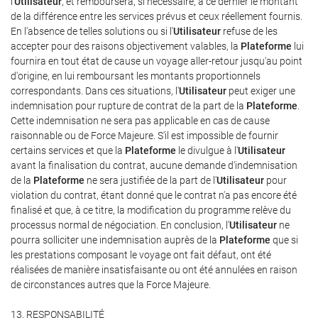
l'
Utilisateur
, et remboursera, si nécessaire, à ce dernier le montant
de la différence entre les services prévus et ceux réellement fournis.
En l'absence de telles solutions ou si l'
Utilisateur
refuse de les
accepter pour des raisons objectivement valables, la
Plateforme
lui
fournira en tout état de cause un voyage aller-retour jusqu'au point
d'origine, en lui remboursant les montants proportionnels
correspondants. Dans ces situations, l'
Utilisateur
peut exiger une
indemnisation pour rupture de contrat de la part de la
Plateforme
.
Cette indemnisation ne sera pas applicable en cas de cause
raisonnable ou de Force Majeure. S'il est impossible de fournir
certains services et que la
Plateforme
le divulgue à l'
Utilisateur
avant la finalisation du contrat, aucune demande d'indemnisation
de la
Plateforme
ne sera justifiée de la part de l'
Utilisateur
pour
violation du contrat, étant donné que le contrat n'a pas encore été
finalisé et que, à ce titre, la modification du programme relève du
processus normal de négociation. En conclusion, l'
Utilisateur
ne
pourra solliciter une indemnisation auprès de la
Plateforme
que si
les prestations composant le voyage ont fait défaut, ont été
réalisées de manière insatisfaisante ou ont été annulées en raison
de circonstances autres que la Force Majeure.
13. RESPONSABILITÉ