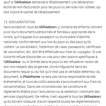
sauf si l'
Utilisateur
demande à l'établissement une déclaration
écrite de Non-facturation pour les jours ou services non utilisés, qui
doit inclure le cachet de l'établissement.
15. DOCUMENTATION
Sans exception, tous les
Utilisateur
s (y compris les enfants) doivent
avoir leurs documents personnels et familiaux appropriés dans
l'ordre, qu'il s'agisse d'un passeport ou d'une pièce d'identité
nationale, conformément aux lois du pays ou des pays qu'ils
visitent. Le cas échéant, l'obtention de visas, passeports, certificats
de vaccination, etc. doit être effectuée aux frais du voyageur. Si une
Autorité refuse d'accorder un visa pour des raisons spécifiques à
l'
Utilisateur
, ou si l'entrée dans le pays lui est refusée en raison de
son non-respect des exigences, d'une irrégularité dans les
documents requis ou du fait qu'il n'est pas le véritable détenteur du
document, la
Plateforme
ne sera pas tenue responsable de tels
événements, et tous les coûts associés s'accumuleront aux frais du
consommateur. Dans ces circonstances, les conditions et
règlements établis pour l'annulation ou la résiliation volontaire des
services s'appliquent. De même, il est rappelé à tous les
Utilisateur
s
qu'ils doivent s'assurer d'avoir respecté toutes les réglementations