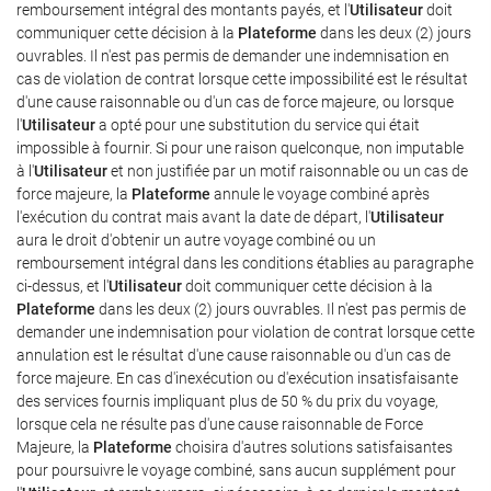
remboursement intégral des montants payés, et l'
Utilisateur
doit
communiquer cette décision à la
Plateforme
dans les deux (2) jours
ouvrables. Il n'est pas permis de demander une indemnisation en
cas de violation de contrat lorsque cette impossibilité est le résultat
d'une cause raisonnable ou d'un cas de force majeure, ou lorsque
l'
Utilisateur
a opté pour une substitution du service qui était
impossible à fournir. Si pour une raison quelconque, non imputable
à l'
Utilisateur
et non justifiée par un motif raisonnable ou un cas de
force majeure, la
Plateforme
annule le voyage combiné après
l'exécution du contrat mais avant la date de départ, l'
Utilisateur
aura le droit d'obtenir un autre voyage combiné ou un
remboursement intégral dans les conditions établies au paragraphe
ci-dessus, et l'
Utilisateur
doit communiquer cette décision à la
Plateforme
dans les deux (2) jours ouvrables. Il n'est pas permis de
demander une indemnisation pour violation de contrat lorsque cette
annulation est le résultat d'une cause raisonnable ou d'un cas de
force majeure. En cas d'inexécution ou d'exécution insatisfaisante
des services fournis impliquant plus de 50 % du prix du voyage,
lorsque cela ne résulte pas d'une cause raisonnable de Force
Majeure, la
Plateforme
choisira d'autres solutions satisfaisantes
pour poursuivre le voyage combiné, sans aucun supplément pour