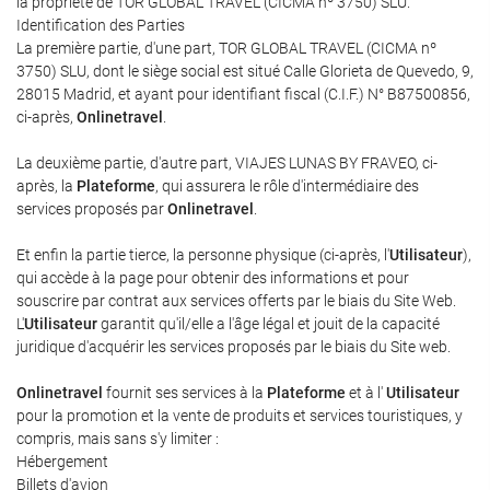
la propriété de TOR GLOBAL TRAVEL (CICMA nº 3750) SLU.
Identification des Parties
La première partie, d'une part, TOR GLOBAL TRAVEL (CICMA nº
3750) SLU, dont le siège social est situé Calle Glorieta de Quevedo, 9,
28015 Madrid, et ayant pour identifiant fiscal (C.I.F.) N° B87500856,
ci-après,
Onlinetravel
.
La deuxième partie, d'autre part, VIAJES LUNAS BY FRAVEO, ci-
après, la
Plateforme
, qui assurera le rôle d'intermédiaire des
services proposés par
Onlinetravel
.
Et enfin la partie tierce, la personne physique (ci-après, l'
Utilisateur
),
qui accède à la page pour obtenir des informations et pour
souscrire par contrat aux services offerts par le biais du Site Web.
L'
Utilisateur
garantit qu'il/elle a l'âge légal et jouit de la capacité
juridique d'acquérir les services proposés par le biais du Site web.
Onlinetravel
fournit ses services à la
Plateforme
et à l'
Utilisateur
pour la promotion et la vente de produits et services touristiques, y
compris, mais sans s'y limiter :
Hébergement
Billets d'avion