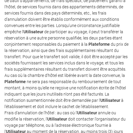
de baux d'appartements, de frais spéciaux, de placement garanti à
l'hôtel, de services fournis dans des appartements déterminés, de
services fournis dans des pays déterminés, etc., les frais
d'annulation doivent être établis conformément aux conditions
convenues entre les parties. Lorsqu'une circonstance justifiable
empêche l'
Utilisateur
de participer au voyage, il peut transférer la
réservation à une autre personne qualifiée, les deux parties étant
conjointement responsables du paiement à la
Plateforme
du prix de
la réservation, ainsi que des frais supplémentaires résultant du
transfert. Pour que le transfert soit valide, il doit être accepté par les
sociétés fournissant les services inclus dans le voyage, et tous les
frais supplémentaires résultant du transfert doivent être acquittés.
Au cas où la chambre d'hôtel est libérée avant la date convenue, la
Plateforme
ne sera pas responsable du remboursement de tout
montant, à moins qu'elle ne reçoive une notification écrite de l'hôtel
indiquant que les jours inutilisés n'ont pas été facturés. La
notification susmentionnée doit être demandée par l'
Utilisateur
à
l'établissement et doit inclure le cachet de l'établissement.
Frais d'annulation de l'hôtel : au cas où l'
Utilisateur
annule ou
modifie la réservation, l'
Utilisateur
doit contacter l'organisateur du
voyage par téléphone, ou à l'adresse électronique fournie à
l'
Utilisateur
au moment de la réservation, au moins trois (3) jours