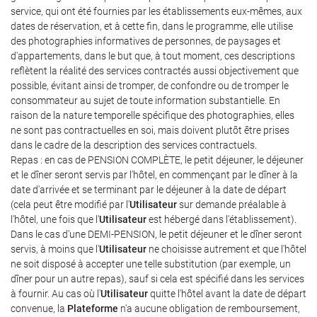
service, qui ont été fournies par les établissements eux-mêmes, aux
dates de réservation, et à cette fin, dans le programme, elle utilise
des photographies informatives de personnes, de paysages et
d'appartements, dans le but que, à tout moment, ces descriptions
reflètent la réalité des services contractés aussi objectivement que
possible, évitant ainsi de tromper, de confondre ou de tromper le
consommateur au sujet de toute information substantielle. En
raison de la nature temporelle spécifique des photographies, elles
ne sont pas contractuelles en soi, mais doivent plutôt être prises
dans le cadre de la description des services contractuels.
Repas : en cas de PENSION COMPLÈTE, le petit déjeuner, le déjeuner
et le dîner seront servis par l'hôtel, en commençant par le dîner à la
date d'arrivée et se terminant par le déjeuner à la date de départ
(cela peut être modifié par l'
Utilisateur
sur demande préalable à
l'hôtel, une fois que l'
Utilisateur
est hébergé dans l'établissement).
Dans le cas d'une DEMI-PENSION, le petit déjeuner et le dîner seront
servis, à moins que l'
Utilisateur
ne choisisse autrement et que l'hôtel
ne soit disposé à accepter une telle substitution (par exemple, un
dîner pour un autre repas), sauf si cela est spécifié dans les services
à fournir. Au cas où l'
Utilisateur
quitte l'hôtel avant la date de départ
convenue, la
Plateforme
n'a aucune obligation de remboursement,