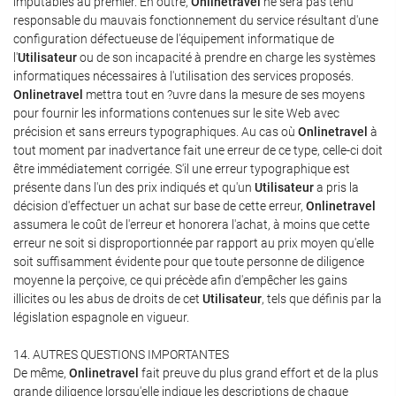
imputables au premier. En outre,
Onlinetravel
ne sera pas tenu
responsable du mauvais fonctionnement du service résultant d'une
configuration défectueuse de l'équipement informatique de
l'
Utilisateur
ou de son incapacité à prendre en charge les systèmes
informatiques nécessaires à l'utilisation des services proposés.
Onlinetravel
mettra tout en ?uvre dans la mesure de ses moyens
pour fournir les informations contenues sur le site Web avec
précision et sans erreurs typographiques. Au cas où
Onlinetravel
à
tout moment par inadvertance fait une erreur de ce type, celle-ci doit
être immédiatement corrigée. S'il une erreur typographique est
présente dans l'un des prix indiqués et qu'un
Utilisateur
a pris la
décision d'effectuer un achat sur base de cette erreur,
Onlinetravel
assumera le coût de l'erreur et honorera l'achat, à moins que cette
erreur ne soit si disproportionnée par rapport au prix moyen qu'elle
soit suffisamment évidente pour que toute personne de diligence
moyenne la perçoive, ce qui précède afin d'empêcher les gains
illicites ou les abus de droits de cet
Utilisateur
, tels que définis par la
législation espagnole en vigueur.
14. AUTRES QUESTIONS IMPORTANTES
De même,
Onlinetravel
fait preuve du plus grand effort et de la plus
grande diligence lorsqu'elle indique les descriptions de chaque