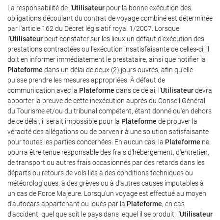
La responsabilité de l'
Utilisateur
pour la bonne exécution des
obligations découlant du contrat de voyage combiné est déterminée
par l'article 162 du Décret législatif royal 1/2007. Lorsque
l'
Utilisateur
peut constater sur les lieux un défaut d'exécution des
prestations contractées ou l'exécution insatisfaisante de celles-ci, il
doit en informer immédiatement le prestataire, ainsi que notifier la
Plateforme
dans un délai de deux (2) jours ouvrés, afin qu'elle
puisse prendre les mesures appropriées. À défaut de
communication avec la
Plateforme
dans ce délai, l'
Utilisateur
devra
apporter la preuve de cette inexécution auprès du Conseil Général
du Tourisme et/ou du tribunal compétent, étant donné qu'en dehors
de ce délai, il serait impossible pour la
Plateforme
de prouver la
véracité des allégations ou de parvenir à une solution satisfaisante
pour toutes les parties concernées. En aucun cas, la
Plateforme
ne
pourra être tenue responsable des frais d'hébergement, d'entretien,
de transport ou autres frais occasionnés par des retards dans les
départs ou retours de vols liés à des conditions techniques ou
météorologiques, à des grèves ou à d'autres causes imputables à
un cas de Force Majeure. Lorsqu'un voyage est effectué au moyen
d'autocars appartenant ou loués par la
Plateforme
, en cas
d'accident, quel que soit le pays dans lequel il se produit, l'
Utilisateur