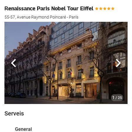
Renaissance Paris Nobel Tour Eiffel
55-57, Avenue Raymond Poincaré - París
Anterior
Segü
1
/ 25
Serveis
General