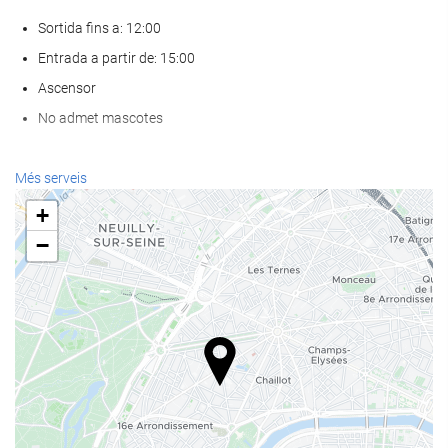
Sortida fins a: 12:00
Entrada a partir de: 15:00
Ascensor
No admet mascotes
Serveis de recepci?
Més serveis
Recepció 24 hores
+
Guardaequipatges
−
Menjar i beguda
Restaurant a la carta
Bar
Instal·lacions de negocis
Centre de nogocis