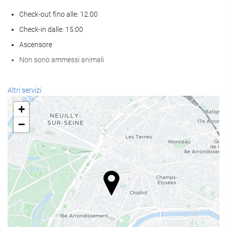
Check-out fino alle: 12:00
Check-in dalle: 15:00
Ascensore
Non sono ammessi animali
Servizio di accoglienza
Altri servizi
reception 24 ore su 24
+
deposito bagagli
−
Pasto e bevanda
Ristorante à la carte
Bar
Strutture business
Centro business