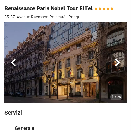
Renaissance Paris Nobel Tour Eiffel
55-57, Avenue Raymond Poincaré - Parigi
Anteriore
Segu
1
/ 25
Servizi
Generale