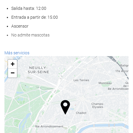
Salida hasta: 12:00
Entrada a partir de: 15:00
Ascensor
No admite mascotas
Servicios de recepción
Más servicios
Recepción 24 horas
+
Guardaequipaje
−
Comida y bebida
Restaurante a la carta
Bar
Instalaciones de negocios
Centro de negocios