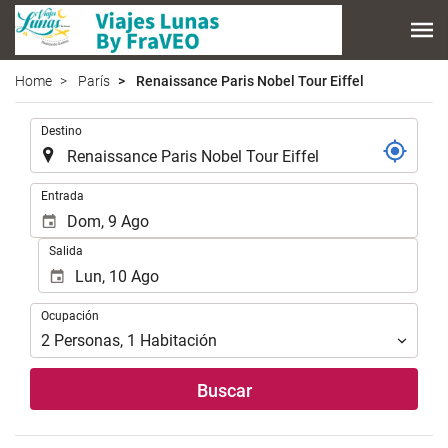
Home
París
Renaissance Paris Nobel Tour Eiffel
Introduzca
Destino
el
lugar
de
Introduzca
Entrada
destino
las
en
fechas
Salida
el
de
que
inicio
realizar
y
Ocupación
la
Ocupación
fin
búsqueda
para
2
Personas
,
1
Habitación
de
realizar
su
la
Buscar
alojamiento..
búsqueda
de
su