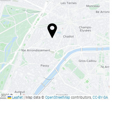
3000 ft
Leaflet
|
Map data ©
OpenStreetMap
contributors,
CC-BY-SA