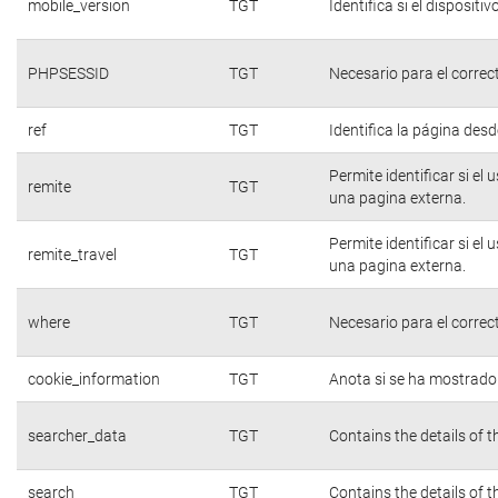
mobile_version
TGT
Identifica si el dispositiv
PHPSESSID
TGT
Necesario para el correc
ref
TGT
Identifica la página desde
Permite identificar si el
remite
TGT
una pagina externa.
Permite identificar si el
remite_travel
TGT
una pagina externa.
where
TGT
Necesario para el correc
cookie_information
TGT
Anota si se ha mostrado e
searcher_data
TGT
Contains the details of 
search
TGT
Contains the details of 