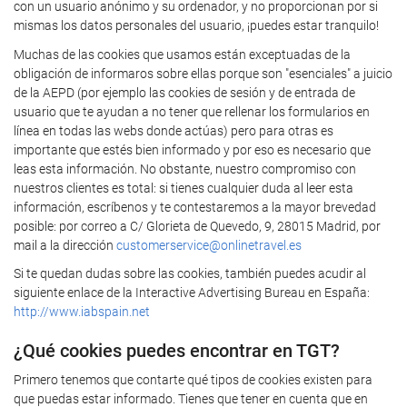
con un usuario anónimo y su ordenador, y no proporcionan por si
mismas los datos personales del usuario, ¡puedes estar tranquilo!
Muchas de las cookies que usamos están exceptuadas de la
obligación de informaros sobre ellas porque son "esenciales" a juicio
de la AEPD (por ejemplo las cookies de sesión y de entrada de
usuario que te ayudan a no tener que rellenar los formularios en
línea en todas las webs donde actúas) pero para otras es
importante que estés bien informado y por eso es necesario que
leas esta información. No obstante, nuestro compromiso con
nuestros clientes es total: si tienes cualquier duda al leer esta
información, escríbenos y te contestaremos a la mayor brevedad
posible: por correo a C/ Glorieta de Quevedo, 9, 28015 Madrid, por
mail a la dirección
customerservice@onlinetravel.es
Si te quedan dudas sobre las cookies, también puedes acudir al
siguiente enlace de la Interactive Advertising Bureau en España:
http://www.iabspain.net
¿Qué cookies puedes encontrar en TGT?
Primero tenemos que contarte qué tipos de cookies existen para
que puedas estar informado. Tienes que tener en cuenta que en