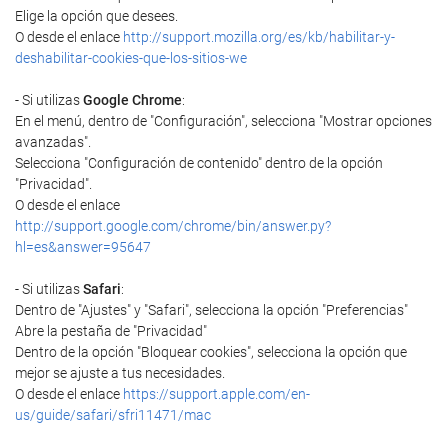
Elige la opción que desees.
O desde el enlace
http://support.mozilla.org/es/kb/habilitar-y-
deshabilitar-cookies-que-los-sitios-we
- Si utilizas
Google Chrome
:
En el menú, dentro de "Configuración", selecciona "Mostrar opciones
avanzadas".
Selecciona "Configuración de contenido" dentro de la opción
"Privacidad".
O desde el enlace
http://support.google.com/chrome/bin/answer.py?
hl=es&answer=95647
- Si utilizas
Safari
:
Dentro de "Ajustes" y "Safari", selecciona la opción "Preferencias"
Abre la pestaña de "Privacidad"
Dentro de la opción "Bloquear cookies", selecciona la opción que
mejor se ajuste a tus necesidades.
O desde el enlace
https://support.apple.com/en-
us/guide/safari/sfri11471/mac