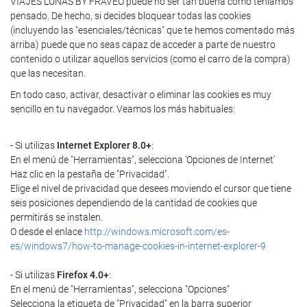
VIAJES LUNAS BY FRAVEO puede no ser tan buena como teníamos
pensado. De hecho, si decides bloquear todas las cookies
(incluyendo las "esenciales/técnicas" que te hemos comentado más
arriba) puede que no seas capaz de acceder a parte de nuestro
contenido o utilizar aquellos servicios (como el carro de la compra)
que las necesitan.
En todo caso, activar, desactivar o eliminar las cookies es muy
sencillo en tu navegador. Veamos los más habituales:
- Si utilizas
Internet Explorer 8.0+
:
En el menú de "Herramientas", selecciona 'Opciones de Internet'
Haz clic en la pestaña de "Privacidad".
Elige el nivel de privacidad que desees moviendo el cursor que tiene
seis posiciones dependiendo de la cantidad de cookies que
permitirás se instalen.
O desde el enlace
http://windows.microsoft.com/es-
es/windows7/how-to-manage-cookies-in-internet-explorer-9
- Si utilizas
Firefox 4.0+
:
En el menú de "Herramientas", selecciona "Opciones"
Selecciona la etiqueta de "Privacidad" en la barra superior