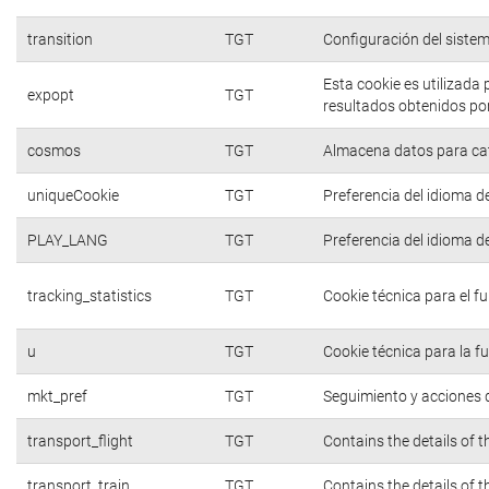
transition
TGT
Configuración del siste
Esta cookie es utilizada
expopt
TGT
resultados obtenidos por
cosmos
TGT
Almacena datos para cate
uniqueCookie
TGT
Preferencia del idioma d
PLAY_LANG
TGT
Preferencia del idioma d
tracking_statistics
TGT
Cookie técnica para el f
u
TGT
Cookie técnica para la f
mkt_pref
TGT
Seguimiento y acciones d
transport_flight
TGT
Contains the details of 
transport_train
TGT
Contains the details of 