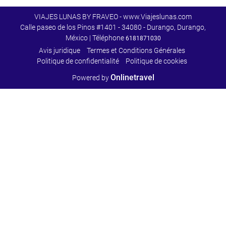
VIAJES LUNAS BY FRAVEO - www.Viajeslunas.com
Calle paseo de los Pinos #1401 - 34080 - Durango, Durango,
México | Téléphone
6181871030
Avis juridique
Termes et Conditions Générales
Politique de confidentialité
Politique de cookies
Onlinetravel
Powered by